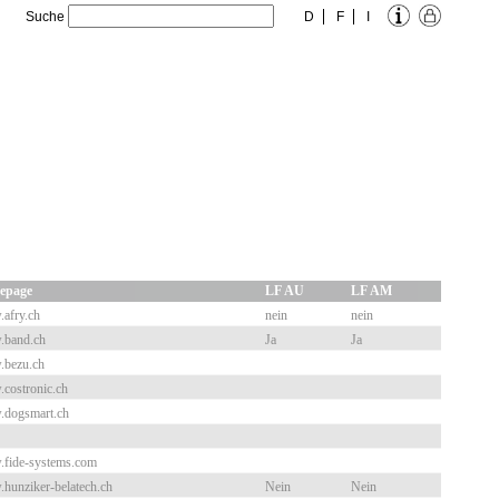
Suche
D
F
I
epage
LF AU
LF AM
afry.ch
nein
nein
band.ch
Ja
Ja
bezu.ch
costronic.ch
dogsmart.ch
fide-systems.com
hunziker-belatech.ch
Nein
Nein