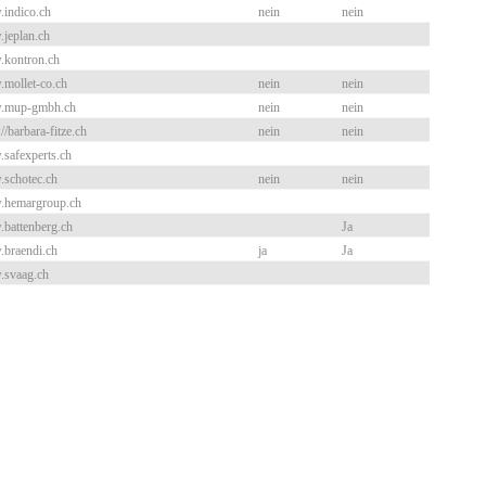
indico.ch
nein
nein
jeplan.ch
kontron.ch
mollet-co.ch
nein
nein
.mup-gmbh.ch
nein
nein
://barbara-fitze.ch
nein
nein
safexperts.ch
schotec.ch
nein
nein
hemargroup.ch
battenberg.ch
Ja
braendi.ch
ja
Ja
svaag.ch