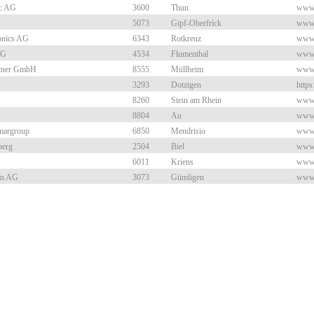
ic AG
3600
Thun
www.
5073
Gipf-Oberfrick
www.
onics AG
6343
Rotkreuz
www.
AG
4534
Flumenthal
www.
rtner GmbH
8555
Müllheim
www
3293
Dotzigen
https
8260
Stein am Rhein
www.
8804
Au
www.
margroup
6850
Mendrisio
www.
berg
2504
Biel
www.
6011
Kriens
www.
on AG
3073
Gümligen
www.