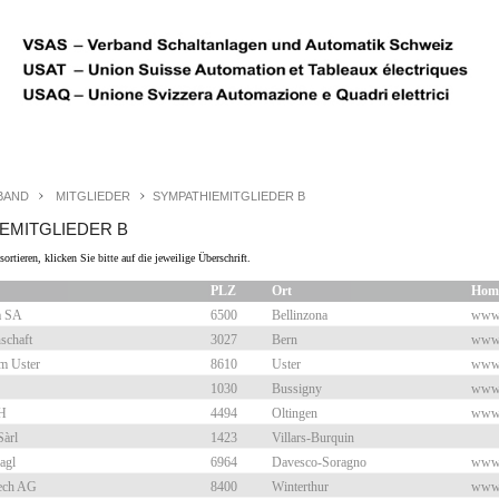
BAND
MITGLIEDER
SYMPATHIEMITGLIEDER B
EMITGLIEDER B
ortieren, klicken Sie bitte auf die jeweilige Überschrift.
PLZ
Ort
Hom
a SA
6500
Bellinzona
www.
schaft
3027
Bern
www.
m Uster
8610
Uster
www.
1030
Bussigny
www.
H
4494
Oltingen
www.
Sàrl
1423
Villars-Burquin
agl
6964
Davesco-Soragno
www.
tech AG
8400
Winterthur
www.