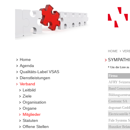
HOME
VER
Home
SYMPATHI
Agenda
* Um die Liste zu s
Qualitäts-Label VSAS
Firma
Dienstleistungen
AFRY Svizzer
Verband
Band Genossen
Leitbild
Bildungszentru
Ziele
Costronic SA
Organisation
dogsmart Gmb
Organe
Mitglieder
Electricontrôle 
Statuten
Fide Systems S
Offene Stellen
Hunziker Bela