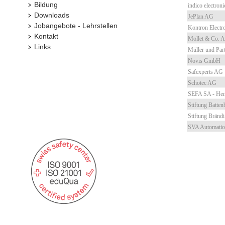
Bildung
indico electron
Downloads
JePlan AG
Jobangebote - Lehrstellen
Kontron Electr
Kontakt
Mollet & Co. 
Links
Müller und Pa
Novis GmbH
Safexperts AG
Schotec AG
SEFA SA - He
Stiftung Batten
Stiftung Brändi
SVA Automati