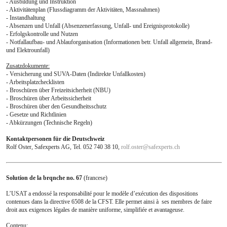
- Ausbildung und Instruktion
- Aktivitätenplan (Flussdiagramm der Aktivitäten, Massnahmen)
Servizio giuridico
- Instandhaltung
- Absenzen und Unfall (Absenzenerfassung, Unfall- und Ereignisprotokolle)
- Erfolgskontrolle und Nutzen
Rivista Info
- Notfallaufbau- und Ablauforganisation (Informationen betr. Unfall allgemein, Brand-
und Elektrounfall)
L'Unione
Zusatzdokumente:
Formazione
- Versicherung und SUVA-Daten (Indirekte Unfallkosten)
- Arbeitsplatzchecklisten
Downloads
- Broschüren über Freizeitsicherheit (NBU)
- Broschüren über Arbeitssicherheit
Offerte di lavoro
- Broschüren über den Gesundheitsschutz
- Gesetze und Richtlinien
- Abkürzungen (Technische Regeln)
Contatto
Kontaktpersonen für die Deutschweiz
Links
Rolf Oster, Safexperts AG, Tel. 052 740 38 10,
rolf.oster
@
safexperts.ch
Solution de la brqnche no. 67
(francese)
L’USAT a endossé la responsabilité pour le modèle d’exécution des dispositions
contenues dans la directive 6508 de la CFST. Elle permet ainsi à ses membres de faire
droit aux exigences légales de manière uniforme, simplifiée et avantageuse.
Contenu: