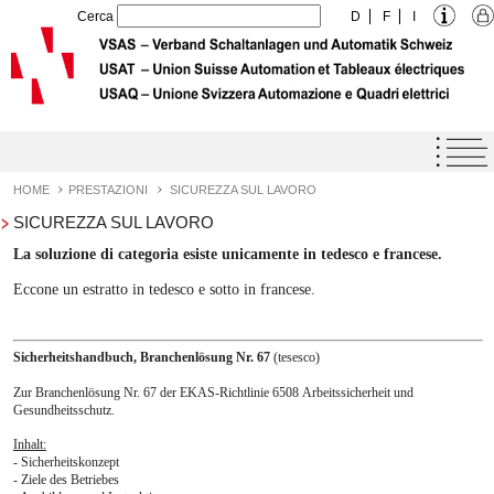
Cerca
D
F
I
Home
Agenda
HOME
PRESTAZIONI
SICUREZZA SUL LAVORO
SICUREZZA SUL LAVORO
Label di Qualità USAQ
La soluzione di categoria esiste unicamente in tedesco e francese.
Prestazioni
Eccone un estratto in tedesco e sotto in francese.
Novità
Eventi
Sicherheitshandbuch, Branchenlösung Nr. 67
(tesesco)
Manuali tecnici
Zur Branchenlösung Nr. 67 der EKAS-Richtlinie 6508 Arbeitssicherheit und
Gesundheitsschutz.
Basi di calcolo
Inhalt:
Sicurezza sul lavoro
- Sicherheitskonzept
- Ziele des Betriebes
Statistica