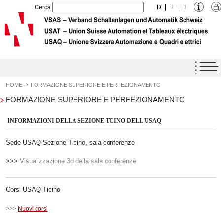
Cerca
D
F
I
Home
Agenda
HOME
FORMAZIONE SUPERIORE E PERFEZIONAMENTO
FORMAZIONE SUPERIORE E PERFEZIONAMENTO
Label di Qualità USAQ
Prestazioni
INFORMAZIONI DELLA SEZIONE TCINO DELL'USAQ
L'Unione
Sede USAQ Sezione Ticino, sala conferenze
Formazione
>>>
Visualizzazione 3d della sala conferenze
Downloads
Offerte di lavoro
Corsi USAQ Ticino
Contatto
>>>
Nuovi corsi
Links