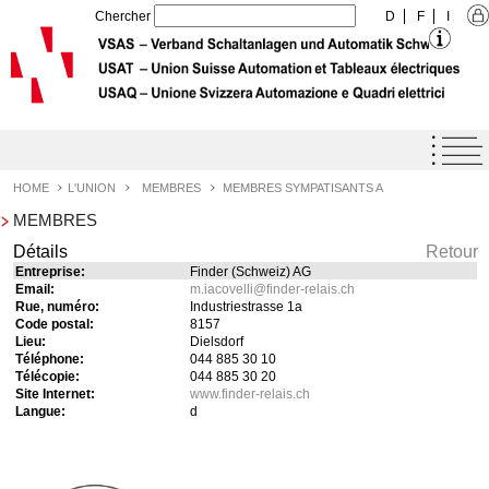
Chercher
D
F
I
Home
Agenda
HOME
L'UNION
MEMBRES
MEMBRES SYMPATISANTS A
MEMBRES
Label de qualité USAT
Détails
Retour
Prestations
Entreprise:
Finder (Schweiz) AG
Email:
m.iacovelli
@
finder-relais.ch
L'Union
Rue, numéro:
Industriestrasse 1a
Code postal:
8157
Profil de l'Union
Lieu:
Dielsdorf
Téléphone:
044 885 30 10
Objectifs de l'Union
Télécopie:
044 885 30 20
Site Internet:
www.finder-relais.ch
Organisation
Langue:
d
Organe
Membres