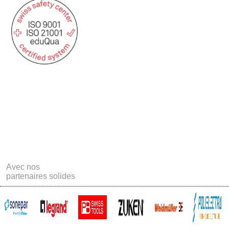
Statuts USAT
Postes ouvertes
Formation
Téléchargements
Offres d'emploi - Apprentissage
Contact
Links
Avec nos
partenaires solides