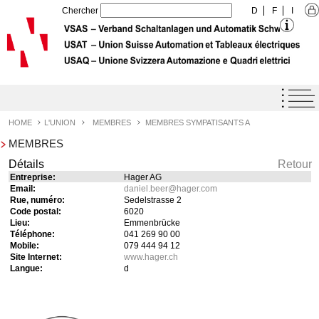
Chercher
D
F
I
Home
Agenda
HOME
L'UNION
MEMBRES
MEMBRES SYMPATISANTS A
MEMBRES
Label de qualité USAT
Détails
Retour
Prestations
Entreprise:
Hager AG
Email:
daniel.beer
@
hager.com
L'Union
Rue, numéro:
Sedelstrasse 2
Code postal:
6020
Profil de l'Union
Lieu:
Emmenbrücke
Téléphone:
041 269 90 00
Objectifs de l'Union
Mobile:
079 444 94 12
Site Internet:
www.hager.ch
Organisation
Langue:
d
Organe
Membres