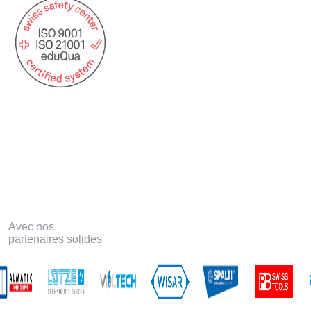
Statuts USAT
Postes ouvertes
Formation
Téléchargements
Offres d'emploi - Apprentissage
Contact
Links
Avec nos
partenaires solides