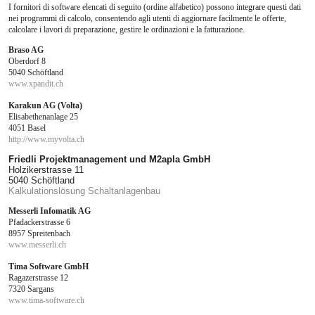
I fornitori di software elencati di seguito (ordine alfabetico) possono integrare questi dati
nei programmi di calcolo, consentendo agli utenti di aggiornare facilmente le offerte,
calcolare i lavori di preparazione, gestire le ordinazioni e la fatturazione.
Braso AG
Oberdorf 8
5040 Schöftland
www.xpandit.ch
Karakun AG (Volta)
Elisabethenanlage 25
4051 Basel
http://www.myvolta.ch
Friedli Projektmanagement und M2apla GmbH
Holzikerstrasse 11
5040 Schöftland
Kalkulationslösung Schaltanlagenbau
Messerli Infomatik AG
Pfadackerstrasse 6
8957 Spreitenbach
www.messerli.ch
Tima Software GmbH
Ragazerstrasse 12
7320 Sargans
www.tima-software.ch