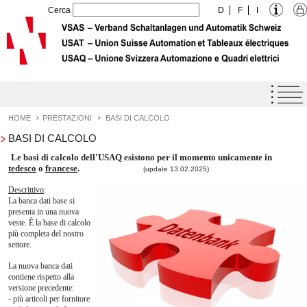
Cerca
D
F
I
Home
Agenda
HOME
PRESTAZIONI
BASI DI CALCOLO
BASI DI CALCOLO
Label di Qualità USAQ
Le basi di calcolo dell'USAQ esistono per il momento unicamente in
Prestazioni
tedesco
o
francese
.
(update 13.02.2025)
Novità
Descrittivo
:
La banca dati base si
Eventi
presenta in una nuova
veste. È la base di calcolo
più completa del nostro
Manuali tecnici
settore.
Basi di calcolo
La nuova banca dati
contiene rispetto alla
Sicurezza sul lavoro
versione precedente:
- più articoli per fornitore
Statistica