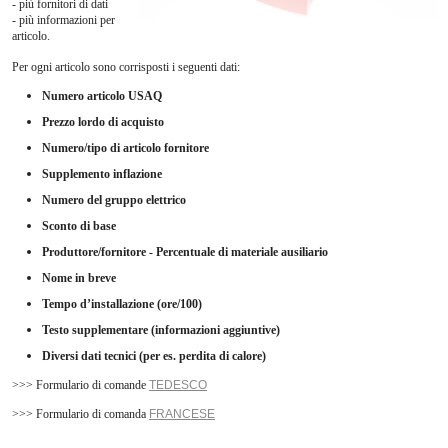
- più fornitori di dati
- più informazioni per
Servizio giuridico
articolo.
Per ogni articolo sono corrisposti i seguenti dati:
Rivista Info
Numero articolo USAQ
L'Unione
Prezzo lordo di acquisto
Formazione
Numero/tipo di articolo fornitore
Downloads
Supplemento inflazione
Numero del gruppo elettrico
Offerte di lavoro
Sconto di base
Contatto
Produttore/fornitore - Percentuale di materiale ausiliario
Links
Nome in breve
Tempo d’installazione (ore/100)
Testo supplementare (informazioni aggiuntive)
Diversi dati tecnici (per es. perdita di calore)
>>> Formulario di comande
TEDESCO
>>> Formulario di comanda
FRANCESE