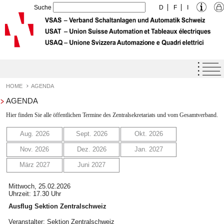
Suche
D
F
I
Home
Agenda
HOME
AGENDA
AGENDA
Qualitäts-Label VSAS
Hier finden Sie alle öffentlichen Termine des Zentralsekretariats und vom Gesamtverband.
Dienstleistungen
Aug. 2026
Sept. 2026
Okt. 2026
Verband
Nov. 2026
Dez. 2026
Jan. 2027
Bildung
März 2027
Juni 2027
Downloads
Mittwoch, 25.02.2026
Jobangebote - Lehrstellen
Uhrzeit: 17.30 Uhr
Kontakt
Ausflug Sektion Zentralschweiz
Veranstalter: Sektion Zentralschweiz
Links