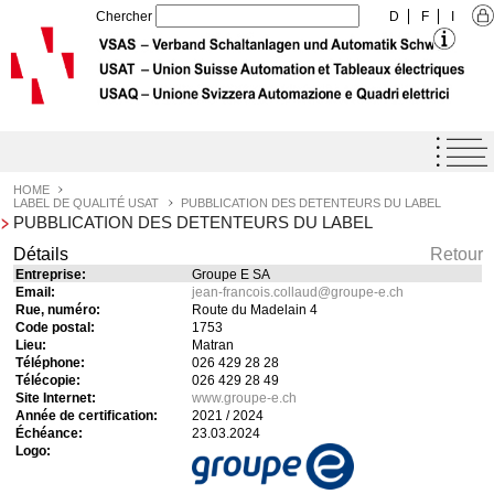
Chercher
D
F
I
Home
Agenda
HOME
LABEL DE QUALITÉ USAT
PUBBLICATION DES DETENTEURS DU LABEL
PUBBLICATION DES DETENTEURS DU LABEL
Label de qualité USAT
Détails
Retour
Prestations
Entreprise:
Groupe E SA
Email:
jean-francois.collaud
@
groupe-e.ch
L'Union
Rue, numéro:
Route du Madelain 4
Code postal:
1753
Formation
Lieu:
Matran
Téléphone:
026 429 28 28
Téléchargements
Télécopie:
026 429 28 49
Site Internet:
www.groupe-e.ch
Offres d'emploi - Apprentissage
Année de certification:
2021 / 2024
Échéance:
23.03.2024
Logo:
Contact
Links