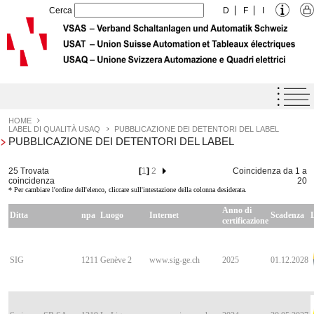
Cerca
D
F
I
Home
Agenda
HOME
LABEL DI QUALITÀ USAQ
PUBBLICAZIONE DEI DETENTORI DEL LABEL
PUBBLICAZIONE DEI DETENTORI DEL LABEL
Label di Qualità USAQ
Prestazioni
25 Trovata
[
1
]
2
Coincidenza da 1 a
coincidenza
20
L'Unione
* Per cambiare l'ordine dell'elenco, cliccare sull'intestazione della colonna desiderata.
Anno di
Formazione
Ditta
npa
Luogo
Internet
Scadenza
certificazione
Downloads
SIG
1211
Genève 2
www.sig-ge.ch
2025
01.12.2028
Offerte di lavoro
Contatto
Links