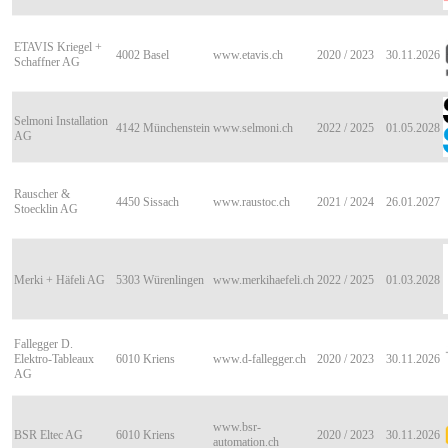
ETAVIS Kriegel +
4002
Basel
www.etavis.ch
2020 / 2023
30.11.2026
Schaffner AG
Selmoni Installation
4142
Münchenstein
www.selmoni.ch
2022 / 2025
01.05.2028
AG
Rauscher &
4450
Sissach
www.raustoc.ch
2021 / 2024
26.01.2027
Stoecklin AG
Merki + Häfeli AG
5303
Würenlingen
www.merkihaefeli.ch
2022 / 2025
01.03.2028
Fallegger D.
Elektro-Tableaux
6010
Kriens
www.d-fallegger.ch
2020 / 2023
30.11.2026
AG
www.bsr-
BSR Eltec AG
6010
Kriens
2020 / 2023
30.11.2026
automation.ch