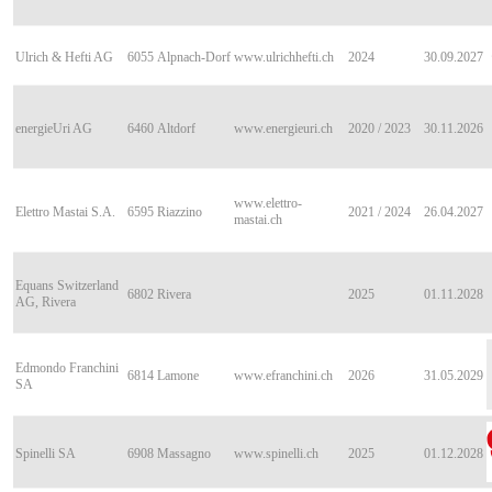
Ulrich & Hefti AG
6055
Alpnach-Dorf
www.ulrichhefti.ch
2024
30.09.2027
energieUri AG
6460
Altdorf
www.energieuri.ch
2020 / 2023
30.11.2026
www.elettro-
Elettro Mastai S.A.
6595
Riazzino
2021 / 2024
26.04.2027
mastai.ch
Equans Switzerland
6802
Rivera
2025
01.11.2028
AG, Rivera
Edmondo Franchini
6814
Lamone
www.efranchini.ch
2026
31.05.2029
SA
Spinelli SA
6908
Massagno
www.spinelli.ch
2025
01.12.2028