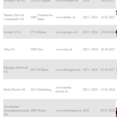
Swisspro SR SA
1219
Le Lignon
www.swisspro.ch
2024
30.05.2027
Tabelec Force &
Yverdon-les-
1400
www.tabelec.ch
2021 / 2024
31.01.2027
Commandes SA
Bains
Groupe E SA
1753
Matran
www.groupe-e.ch
2021 / 2024
23.03.2024
Telsa SA
1950
Sion
www.telsa.ch
2021 / 2024
26.04.2027
Flückiger Electricité
2072
St-Blaise
www.fluckigersa.ch
2021 / 2024
01.05.2027
SA
www.buerki-
Bürki Electric AG
3613
Steffisburg
2021 / 2024
12.01.2024
electric.ch
Aeschimann
Automationssysteme
3800
Matten
www.aeschimann.ch
2026
01.07.2029
AG