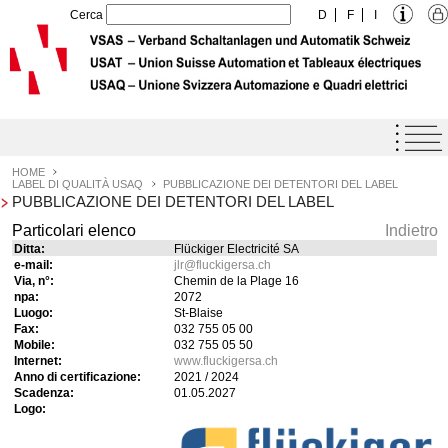
Cerca
D
F
I
Home
Agenda
HOME
LABEL DI QUALITÀ USAQ
PUBBLICAZIONE DEI DETENTORI DEL LABEL
PUBBLICAZIONE DEI DETENTORI DEL LABEL
Label di Qualità USAQ
Particolari elenco
Indietro
Prestazioni
Ditta:
Flückiger Electricité SA
e-mail:
jlr
@
fluckigersa.ch
L'Unione
Via, n°:
Chemin de la Plage 16
npa:
2072
Formazione
Luogo:
St-Blaise
Fax:
032 755 05 00
Downloads
Mobile:
032 755 05 50
Internet:
www.fluckigersa.ch
Offerte di lavoro
Anno di certificazione:
2021 / 2024
Scadenza:
01.05.2027
Logo:
Contatto
Links