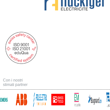
Con i nostri
stimati partner