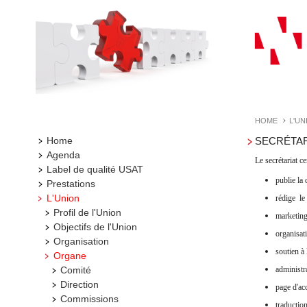
HOME
L'UN
Home
SECRÉTAR
Agenda
Le secrétariat c
Label de qualité USAT
publie la
Prestations
L'Union
rédige le
Profil de l'Union
marketing
Objectifs de l'Union
organisat
Organisation
soutien à
Organe
Comité
administr
Direction
page d'ac
Commissions
traductio