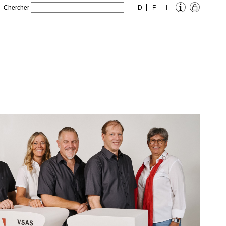
Chercher
D
F
I