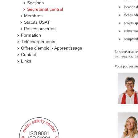
Sections
location d
Secrétariat central
tâches ad
Membres
Statuts USAT
projets s
Postes ouvertes
subventi
Formation
comptabil
Téléchargements
Offres d'emploi - Apprentissage
Le secrétariat c
Contact
les membres, les
Links
Vous pouvez nou