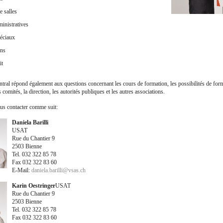
e salles
ministratives
péciaux
ons
it
entral répond également aux questions concernant les cours de formation, les possibilités de form
 comités, la direction, les autorités publiques et les autres associations.
s contacter comme suit:
Daniela Barilli
USAT
Rue du Chantier 9
2503 Bienne
Tel. 032 322 85 78
Fax 032 322 83 60
E-Mail:
daniela.barilli
@
vsas.ch
Karin Oestringer
USAT
Rue du Chantier 9
2503 Bienne
Tel. 032 322 85 78
Fax 032 322 83 60