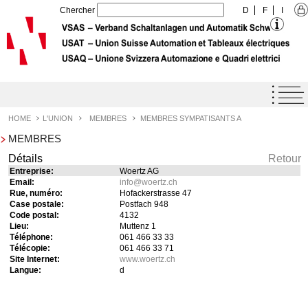
Chercher
D
F
I
Home
Agenda
HOME
L'UNION
MEMBRES
MEMBRES SYMPATISANTS A
MEMBRES
Label de qualité USAT
Détails
Retour
Prestations
Entreprise:
Woertz AG
Email:
info
@
woertz.ch
L'Union
Rue, numéro:
Hofackerstrasse 47
Case postale:
Postfach 948
Profil de l'Union
Code postal:
4132
Lieu:
Muttenz 1
Objectifs de l'Union
Téléphone:
061 466 33 33
Télécopie:
061 466 33 71
Organisation
Site Internet:
www.woertz.ch
Langue:
d
Organe
Membres