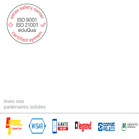
Statuts USAT
Postes ouvertes
Formation
Téléchargements
Offres d'emploi - Apprentissage
Contact
Links
Avec nos
partenaires solides