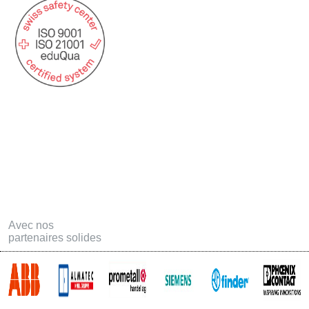
Statuts USAT
Postes ouvertes
Formation
Téléchargements
Offres d'emploi - Apprentissage
Contact
Links
Avec nos
partenaires solides