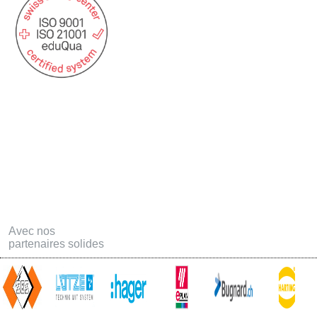
Statuts USAT
Postes ouvertes
Formation
Téléchargements
Offres d'emploi - Apprentissage
Contact
Links
Avec nos
partenaires solides