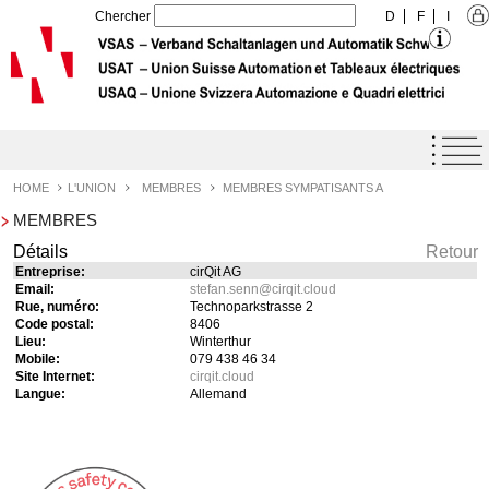
Chercher
D
F
I
Home
Agenda
HOME
L'UNION
MEMBRES
MEMBRES SYMPATISANTS A
MEMBRES
Label de qualité USAT
Détails
Retour
Prestations
Entreprise:
cirQit AG
Email:
stefan.senn
@
cirqit.cloud
L'Union
Rue, numéro:
Technoparkstrasse 2
Code postal:
8406
Profil de l'Union
Lieu:
Winterthur
Mobile:
079 438 46 34
Objectifs de l'Union
Site Internet:
cirqit.cloud
Langue:
Allemand
Organisation
Organe
Membres