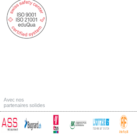
Statuts USAT
Postes ouvertes
Formation
Téléchargements
Offres d'emploi - Apprentissage
Contact
Links
Avec nos
partenaires solides