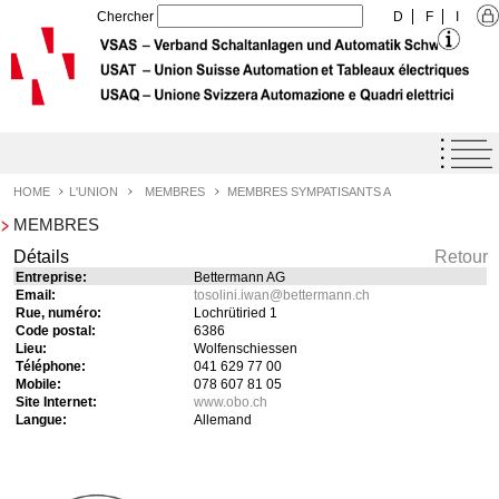
Chercher
D
F
I
Home
Agenda
HOME
L'UNION
MEMBRES
MEMBRES SYMPATISANTS A
MEMBRES
Label de qualité USAT
Détails
Retour
Prestations
Entreprise:
Bettermann AG
Email:
tosolini.iwan
@
bettermann.ch
L'Union
Rue, numéro:
Lochrütiried 1
Code postal:
6386
Profil de l'Union
Lieu:
Wolfenschiessen
Téléphone:
041 629 77 00
Objectifs de l'Union
Mobile:
078 607 81 05
Site Internet:
www.obo.ch
Organisation
Langue:
Allemand
Organe
Membres