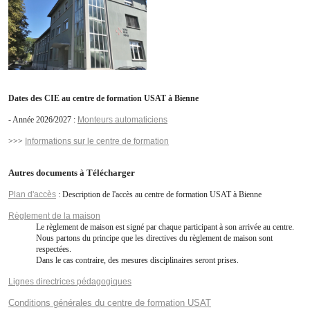
Examens formation supérieure
Téléchargements
Offres d'emploi - Apprentissage
Contact
Dates des CIE au centre de formation USAT à Bienne
- Année 2026/2027 :
Links
Monteurs automaticiens
>>>
Informations sur le centre de formation
Autres documents à Télécharger
Plan d'accès
: Description de l'accès au centre de formation USAT à Bienne
Règlement de la maison
Le règlement de maison est signé par chaque participant à son arrivée au centre.
Nous partons du principe que les directives du règlement de maison sont
respectées.
Dans le cas contraire, des mesures disciplinaires seront prises.
Lignes directrices pédagogiques
Conditions générales du centre de formation USAT