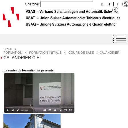
Chercher
D
F
I
Home
Agenda
HOME
FORMATION
FORMATION INITIALE
COURS DE BASE
CALANDRIER
CIE
CALANDRIER CIE
Label de qualité USAT
Prestations
Le centre de formation se présente:
L'Union
Formation
Formation initiale
Formation supérieure
Formation continue
Centre de formation