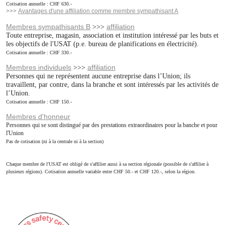
Cotisation annuelle : CHF 630.-
>>>
Avantages d'une affiliation comme membre sympathisant A
Statuts USAT
Membres sympathisants B
affiliation
>>>
Postes ouvertes
Toute entreprise, magasin, association et institution intéressé par les buts et
les objectifs de l'USAT (p.e. bureau de planifications en électricité).
Formation
Cotisation annuelle : CHF 330.-
Membres individuels
affiliation
>>>
Téléchargements
Personnes qui ne représentent aucune entreprise dans l’Union; ils
travaillent, par contre, dans la branche et sont intéressés par les activités de
Offres d'emploi - Apprentissage
l’Union.
Cotisation annuelle : CHF 150.-
Contact
Membres d'honneur
Links
Personnes qui se sont distingué par des prestations extraordinaires pour la banche et pour
l'Union
Pas de cotisation (ni à la centrale ni à la section)
Chaque membre de l'USAT est obligé de s'affilier aussi à sa section régionale (possible de s'affilier à
plusieurs régions). Cotisation annuelle variable entre CHF 50.- et CHF 120.-, selon la région.