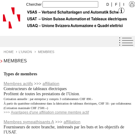
Chercher
D
F
I
Home
Agenda
HOME
L'UNION
MEMBRES
MEMBRES
Label de qualité USAT
Prestations
Types de membres
L'Union
Membres actifs
affiliation
>>>
Constructeurs de tableaux électriques
Profil de l'Union
Profitent de toutes les prestations de l'Union.
Cotisation annuelle : par entreprise y compris 3 collaborateurs CHF 890.-
Objectifs de l'Union
À partir du quatrième collaborateur dans la fabrication de tableaux électriques, CHF 50.- par collaborateur.
(Cotisation maximale CHF 2'500.--)
>>>
Avantages d'une affiliation comme membre actif
Organisation
Membres sympathisants A
affiliation
>>>
Organe
Fournisseurs de notre branche, intéressés par les buts et les objectifs de
l'USAT.
Membres