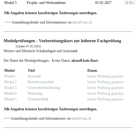
Modul 5
Projekt- und Werkstattleiter
01.02.2027
22.02.
Prüfungen Weiterbildung
Alle Angaben können kurzfristigen Änderungen unterliegen.
Downloads
>>> Anmeldungsdetails und Informationen via
info
@
vsas.ch
Jobangebote - Lehrstellen
Modulprüfungen - Vorbereitungskurs zur höheren Fachprüfung
Kontakt
(Update 07.05.2025)
Meister und Meisterin Schaltanlagen und Automatik
Links
Die Daten der Modulprüfungen - Keine Daten,
aktuell kein Kurs
Modul
Titel
Daum
keine Prüfung geplant
Modul 1
Systemik
keine Prüfung geplant
Modul 2
Betriebswirtschaft
keine Prüfung geplant
Modul 3
Unternehmensführung
keine Prüfung geplant
Modul 4
Marketing
keine Prüfung geplant
Modul 5
Systemtechnik
Alle Angaben können kurzfristigen Änderungen unterliegen.
>>> Anmeldungsdetails und Informationen via
info
@
vsas.ch