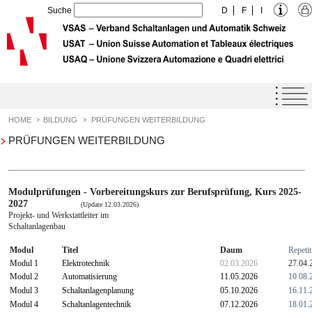
Suche
D
F
I
Home
Agenda
HOME
BILDUNG
PRÜFUNGEN WEITERBILDUNG
PRÜFUNGEN WEITERBILDUNG
Qualitäts-Label VSAS
Dienstleistungen
Verband
Modulprüfungen - Vorbereitungskurs zur Berufsprüfung, Kurs 2025-
2027
(Update 12.03.2026)
Bildung
Projekt- und Werkstattleiter im
Schaltanlagenbau
Grundbildung
Modul
Titel
Daum
Repetit
Weiterbildung
Modul 1
Elektrotechnik
02.03.2026
27.04.
Modul 2
Automatisierung
11.05.2026
10.08.
Fortbildung
Modul 3
Schaltanlagenplanung
05.10.2026
16.11.
Modul 4
Schaltanlagentechnik
07.12.2026
18.01.
Ausbildungszentrum