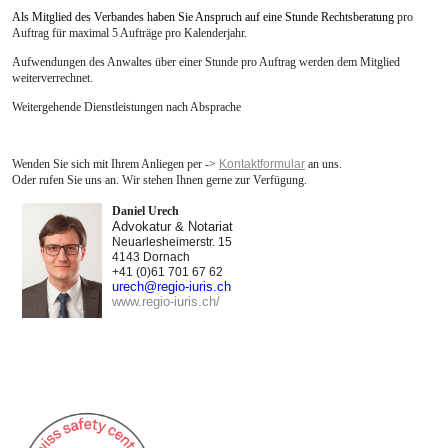
Als Mitglied des Verbandes haben Sie Anspruch auf eine Stunde Rechtsberatung
pro
Auftrag für maximal 5 Aufträge pro Kalenderjahr.
Rechtsdienst
Aufwendungen des Anwaltes über einer Stunde pro Auftrag werden dem Mitglied
Zeitschrift VSAS-INFO
weiterverrechnet.
Verband
Weitergehende Dienstleistungen nach Absprache
Bildung
Wenden Sie sich mit Ihrem Anliegen per ->
Kontaktformular
an uns.
Downloads
Oder rufen Sie uns an. Wir stehen Ihnen gerne zur Verfügung.
Jobangebote - Lehrstellen
Daniel Urech
Advokatur & Notariat
Neuarlesheimerstr. 15
Kontakt
4143 Dornach
+41 (0)61 701 67 62
Links
urech
@
regio-iuris.ch
www.regio-iuris.ch/