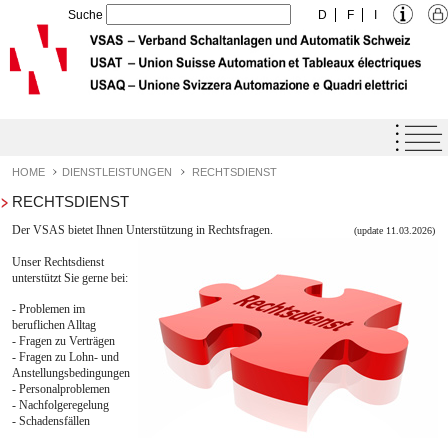
Suche
D
F
I
Home
Agenda
HOME
DIENSTLEISTUNGEN
RECHTSDIENST
RECHTSDIENST
Qualitäts-Label VSAS
Der VSAS bietet Ihnen Unterstützung in Rechtsfragen.
(update 11.03.2026)
Dienstleistungen
Unser Rechtsdienst
News
unterstützt Sie gerne bei:
Veranstaltungen
- Problemen im
beruflichen Alltag
- Fragen zu Verträgen
Technische Unterlagen
- Fragen zu Lohn- und
Anstellungsbedingungen
Datenbank für Kalkulation
- Personalproblemen
- Nachfolgeregelung
Branchenlösung Arbeitssicherheit Nr. 67
- Schadensfällen
Statistik und Kennzahlen